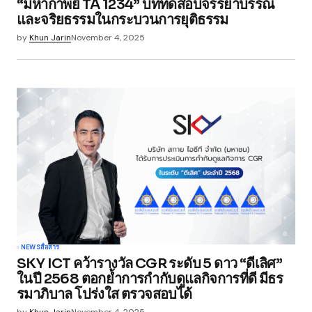
“มหากาพย์ TA 1234” บททดสอบจรรยาบรรณ
และจริยธรรมในกระบวนการยุติธรรม
by
Khun Jarin
November 4, 2025
NEWS
สื่อสาร
SKY ICT คว้ารางวัล CGR ระดับ 5 ดาว “ดีเลิศ”
ในปี 2568 ตอกย้ำการกำกับดูแลกิจการที่ดี มีธร
รมาภิบาล โปร่งใส ตรวจสอบได้