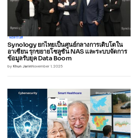
Your Name
*
NEWS
ไอที
Synology ยกไทยเป็นศูนย์กลางการเติบโตใน
Your E-mail
*
อาเซียน รุกขยายโซลูชัน NAS และระบบจัดการ
ข้อมูลรับยุค Data Boom
Save my name, email, and website in this
by
Khun Jarin
November 1, 2025
browser for the next time I comment.
Submit Comment