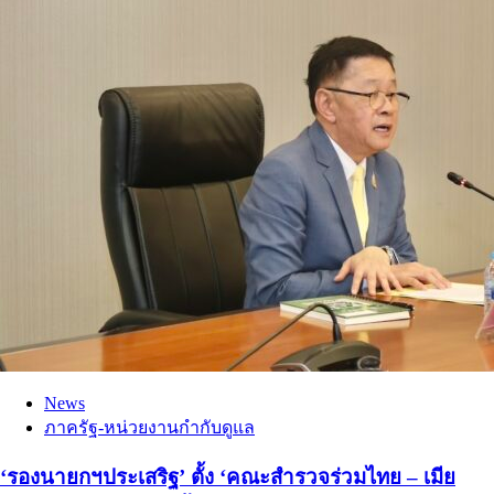
News
ภาครัฐ-หน่วยงานกำกับดูแล
‘รองนายกฯประเสริฐ’ ตั้ง ‘คณะสำรวจร่วมไทย – เมีย