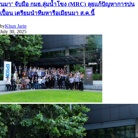
นมา’ จับมือ กมธ.ลุ่มน้ำโขง (MRC) ลุยแก้ปัญหาการปน
เปื้อน เตรียมนำทีมหารือเมียนมา ส.ค.นี้
by
Khun Jarin
July 30, 2025