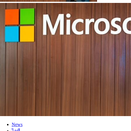
News
ไอที