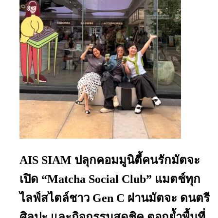
AIS SIAM ปลุกคอมมูนิตี้คนรักมัตจะ
เปิด “Matcha Social Club” แมตช์ทุก
ไลฟ์สไตล์ชาว Gen C ผ่านมัตจะ ดนตรี
ศิลปะ และกิจกรรมสุดชิค ตอกย้ำพื้นที่