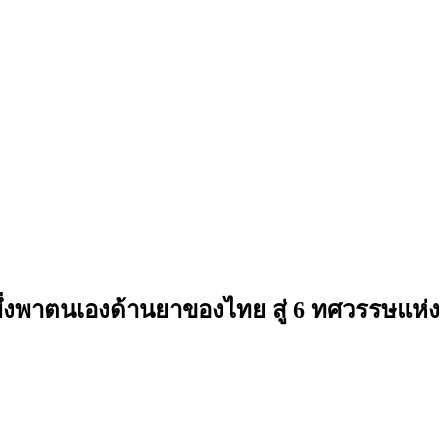
รพึ่งพาตนเองด้านยาของไทย สู่ 6 ทศวรรษแห่ง