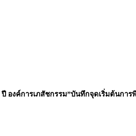
0 ปี องค์การเภสัชกรรม”บันทึกจุดเริ่มต้นกา