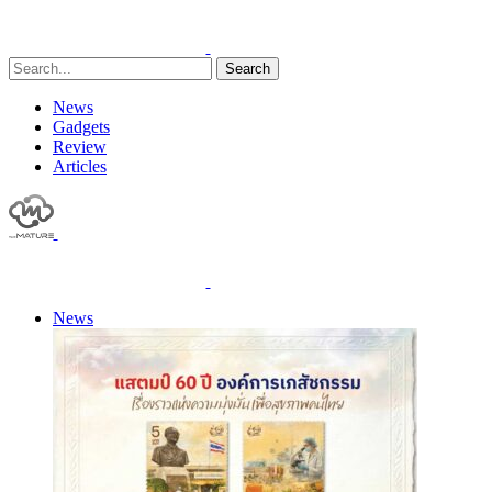
Search
News
Gadgets
Review
Articles
News