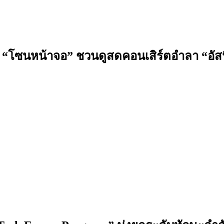
ิด “โซนหน้าจอ” ชวนดูสดคอนเสิร์ตอำลา “อัสนี