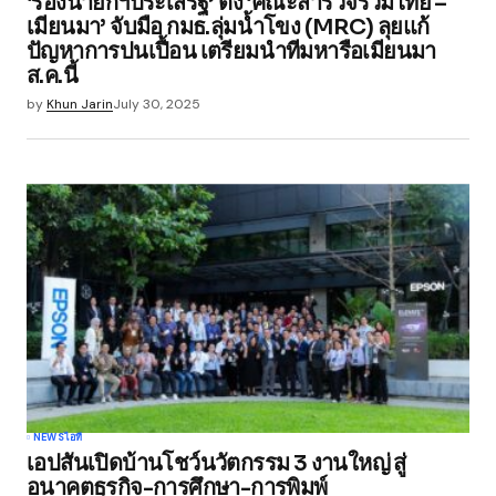
‘รองนายกฯประเสริฐ’ ตั้ง ‘คณะสำรวจร่วมไทย –
Your E-mail
*
เมียนมา’ จับมือ กมธ.ลุ่มน้ำโขง (MRC) ลุยแก้
ปัญหาการปนเปื้อน เตรียมนำทีมหารือเมียนมา
ส.ค.นี้
Save my name, email, and website in this
browser for the next time I comment.
by
Khun Jarin
July 30, 2025
Submit Comment
NEWS
ไอที
เอปสันเปิดบ้านโชว์นวัตกรรม 3 งานใหญ่ สู่
อนาคตธุรกิจ-การศึกษา-การพิมพ์