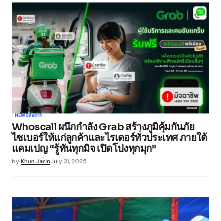
NEWS
สื่อสาร
Whoscall ผนึกกำลัง Grab สร้างภูมิคุ้มกันภัย
ไซเบอร์ให้แก่ลูกค้าและไรเดอร์ทั่วประเทศ ภายใต้
แคมเปญ “รู้ทันทุกมิจ เปิดโปงทุกมุก”
by
Khun Jarin
July 31, 2025