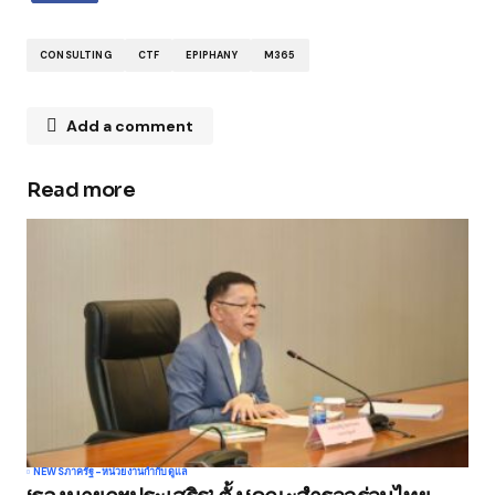
CONSULTING
CTF
EPIPHANY
M365
Add a comment
Read more
Your email address will not be published.
Required fields are marked
*
Comment
*
Your Name
*
NEWS
ภาครัฐ-หน่วยงานกำกับดูแล