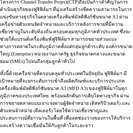
โครงการ Channel Transfer Project(CTP)ถือเป็นก้าวสำคัญในการ
ดำเนินธุรกิจของฟูจิฟิล์มฯ ที่มุ่งเสริมสร้างขีดความสามารถในการ
แข่งขันทางธุรกิจในตลาดเครื่องพิมพ์มัลติฟังก์ชันขนาด A3 ผ่าน
เครือข่ายตัวแทนจัดจำหน่ายและบริการหลังการขายที่มีความ
เชี่ยวชาญในระดับท้องถิ่น ครอบคลุมทุกภูมิภาคทั่วประเทศ ซึ่งจะ
ช่วยให้แบรนด์เครื่องพิมพ์ฟูจิฟิล์มฯ สามารถขยายส่วนแบ่ง
ทางการตลาดในระดับภูมิภาคตั้งแต่กลุ่มลูกค้าระดับ องค์กรขนาด
ใหญ่ (Enterprise) หน่วยงานภาครัฐ ธุรกิจขนาดกลางและขนาด
ย่อม (SMEs) ไปจนถึงกลุ่มลูกค้าทั่วไป
ทั้งนี้ด้วยเครือข่ายที่ครอบคลุมทั่วประเทศในปัจจุบัน ฟูจิฟิล์มฯ มี
เป้าหมายที่จะยกระดับการเข้าถึงผลิตภัณฑ์และบริการประเภท
เครื่องพิมพ์มัลติฟังก์ชันขนาด A3 (MFD A3) ของฟูจิฟิล์มฯในทุก
ภูมิภาคของประเทศไทย พร้อมผลักดันการเติบโตทางธุรกิจ ผ่าน
การขยายตลาดแบบเจาะจงผ่านผู้จัดจำหน่าย (ดิสทริบิวเตอร์) และ
ตัวแทนจำหน่าย (ดีลเลอร์) โดยใช้ความเชี่ยวชาญและ
ประสบการณ์ที่ยาวนานในพื้นที่ เพื่อลดช่องว่างของการให้บริการ
และสร้างความเชื่อมั่นให้กับลูกค้าในระยะยาว