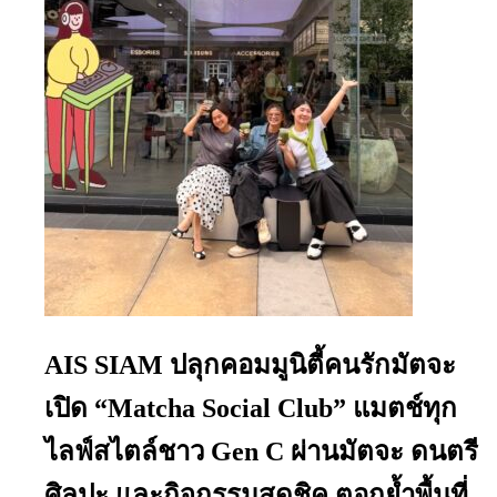
AIS SIAM ปลุกคอมมูนิตี้คนรักมัตจะ
เปิด “Matcha Social Club” แมตช์ทุก
ไลฟ์สไตล์ชาว Gen C ผ่านมัตจะ ดนตรี
ศิลปะ และกิจกรรมสุดชิค ตอกย้ำพื้นที่