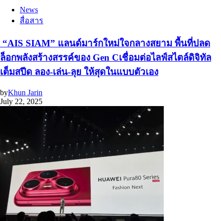
News
สื่อสาร
“AIS SIAM” แลนด์มาร์กใหม่ใจกลางสยาม พื้นที่ปลด
ล็อกพลังสร้างสรรค์ของ Gen Cเชื่อมต่อไลฟ์สไตล์ดิจิทัล
เต็มสปีด ลอง-เล่น-ลุย ให้สุดในแบบตัวเอง
by
Khun Jarin
July 22, 2025