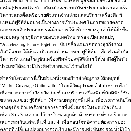
มร. มาซาอากิ ยานากิย่า ประธานบริษัท ฟูจิฟิล์ม บิสซิเนส อินโน
เวชั่น (ประเทศไทย) จำกัด เปิดเผยว่าบริษัทฯ ประกาศความสำเร็จ
ในการแต่งตั้งเครือข่ายตัวแทนจำหน่ายและบริการเครื่องพิมพ์
แบรนด์ฟูจิฟิล์มอย่างเป็นทางการทั่วประเทศ ในการขยายตลาด
และยกระดับประสบการณ์ด้านการให้บริการของลูกค้าให้ดียิ่งขึ้น
ครอบคลุมทุกภูมิภาคของประเทศไทย พร้อมเปิดแคมเปญ
“Accelerating Future Together– ขับเคลื่อนอนาคตทางธุรกิจร่วม
กัน”ที่แสดงให้เห็นว่าตัวแทนจำหน่ายของฟูจิฟิล์มฯ คือ ส่วนสำคัญ
ในการนำเสนอโซลูชันเครื่องพิมพ์ของฟูจิฟิล์มฯ ให้เข้าถึงผู้ใช้ทั่ว
ประเทศได้อย่างมีประสิทธิภาพและไว้วางใจได้
สำหรับโครงการนี้เป็นส่วนหนึ่งของก้าวสำคัญภายใต้กลยุทธ์
‘Market Coverage Optimization’ โดยมีวัตถุประสงค์ 4 ประการคือ 1.
เพื่อขยายการเข้าถึง ผลิตภัณฑ์และบริการเครื่องพิมพ์มัลติฟังก์ชัน
ขนาด A3 ของฟูจิฟิล์มฯ ให้ครอบคลุมทุกพื้นที่ 2. เพื่อเร่งการเติบโต
ทางธุรกิจ ด้วยเครือข่ายการขายที่แข็งแกร่งในระดับท้องถิ่น 3.
เพื่อเสริมสร้างความไว้วางใจของลูกค้า ด้วยบริการที่รวดเร็วและ
เหมาะสมกับแต่ละพื้นที่ และ 4. เพื่อตอบโจทย์ความต้องการของ
ตลาดที่เปลี่ยนแปลงอย่างรวดเร็วและมีการแข่งขันสูง รวมทั้งมีเป้า