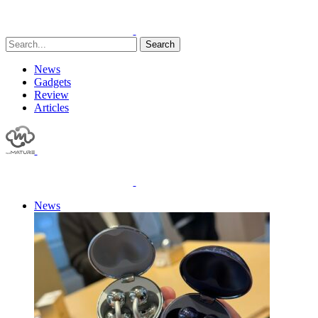
Search
News
Gadgets
Review
Articles
News