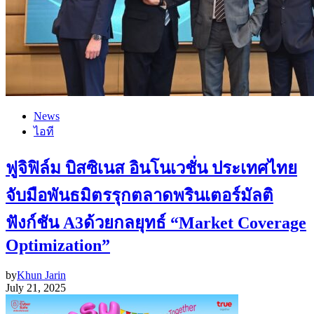
News
ไอที
ฟูจิฟิล์ม บิสซิเนส อินโนเวชั่น ประเทศไทย
จับมือพันธมิตรรุกตลาดพรินเตอร์มัลติ
ฟังก์ชัน A3ด้วยกลยุทธ์ “Market Coverage
Optimization”
by
Khun Jarin
July 21, 2025