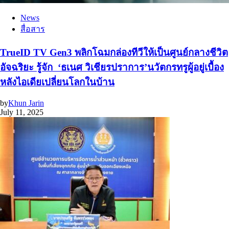
News
สื่อสาร
TrueID TV Gen3 พลิกโฉมกล่องทีวีให้เป็นศูนย์กลางชีวิต
อัจฉริยะ รู้จัก ‘ธเนศ วิเชียรปราการ’นวัตกรทรูผู้อยู่เบื้อง
หลังไอเดียเปลี่ยนโลกในบ้าน
by
Khun Jarin
July 11, 2025