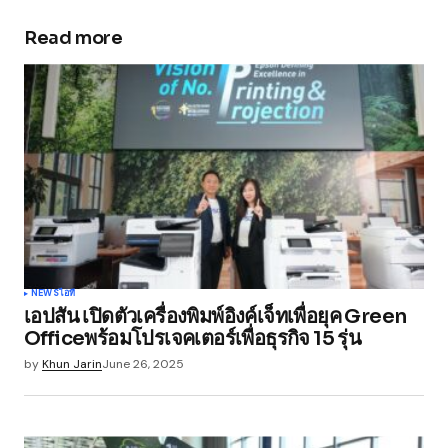
Read more
Your email address will not be published.
Required fields are marked
*
Comment
*
Your Name
*
NEWS
ไอที
เอปสัน เปิดตัวเครื่องพิมพ์อิงค์เจ็ทเพื่อยุค Green
Your E-mail
*
Officeพร้อมโปรเจคเตอร์เพื่อธุรกิจ 15 รุ่น
by
Khun Jarin
June 26, 2025
Save my name, email, and website in this
browser for the next time I comment.