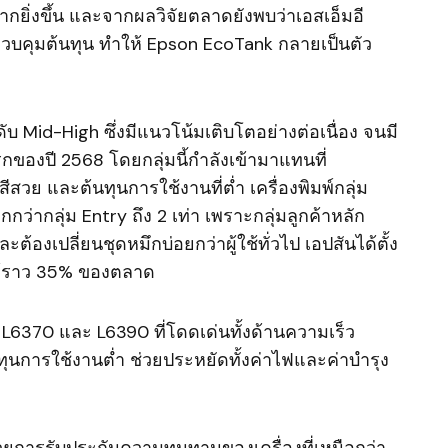
ากยิ่งขึ้น และจากผลวิจัยตลาดยังพบว่าเอสเอ็มอี
บคุมต้นทุน ทำให้ Epson EcoTank กลายเป็นตัว
ะดับ Mid-High ซึ่งมีแนวโน้มเติบโตอย่างต่อเนื่อง จนมี
รกของปี 2568 โดยกลุ่มนี้กำลังเข้ามาแทนที่
 สีสวย และต้นทุนการใช้งานที่ต่ำ เครื่องพิมพ์กลุ่ม
ว่ากลุ่ม Entry ถึง 2 เท่า เพราะกลุ่มลูกค้าหลัก
ต้องเปลี่ยนชุดหมึกบ่อยกว่าผู้ใช้ทั่วไป เอปสันได้ตั้ง
ี้ไว้ราว 35% ของตลาด
0, L6370 และ L6390 ที่โดดเด่นทั้งด้านความเร็ว
การใช้งานต่ำ ช่วยประหยัดทั้งค่าไฟและค่าบำรุง
้วยการรับประกันความทนทานของเครื่องที่เหนือกว่า