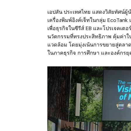
เอปสัน ประเทศไทย แสดงวิสัยทัศน์ผู้
เครื่องพิมพ์อิงค์เจ็ทในกลุ่ม EcoTan
เพื่อธุรกิจในซีรีส์ EB และโปรเจคเตอร
นวัตกรรมที่ทรงประสิทธิภาพ คุ้มค่าใ
แวดล้อม โดยมุ่งเน้นการขยายสู่ตลาด
ในภาคธุรกิจ การศึกษา และองค์กรยุค