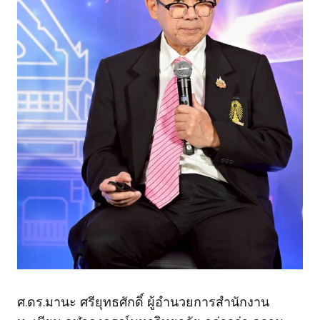
ศ.ดร.มานะ ศรียุทธศักดิ์ ผู้อำนวยการสำนักงาน