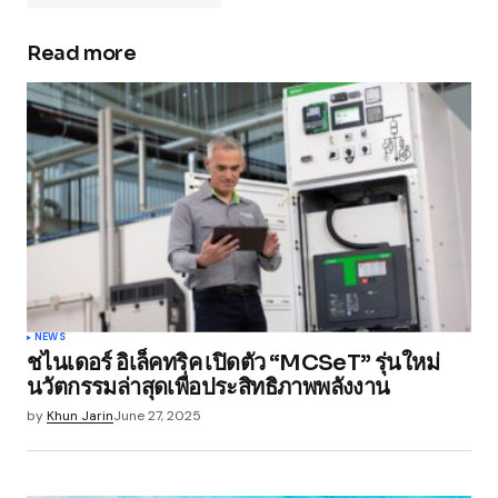
Read more
Your email address will not be published.
Required fields are marked
*
Comment
*
Your Name
*
NEWS
ชไนเดอร์ อิเล็คทริค เปิดตัว “MCSeT” รุ่นใหม่
Your E-mail
*
นวัตกรรมล่าสุดเพื่อประสิทธิภาพพลังงาน
by
Khun Jarin
June 27, 2025
Save my name, email, and website in this
browser for the next time I comment.