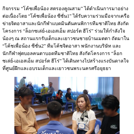
กิจกรรม “โค้ชเพื่อน้อง สตรองคูณสาม” ได้ดำเนินการมาอย่าง
ต่อเนื่องโดย “โค้ชเพื่อน้อง ซีซั่น1” ได้รับความร่วมมือจากเครือ
ข่ายจิตอาสาและนักกีฬาแบดมินตันคนพิการทีมชาติไทย สังกัด
โครงการ “ล็อกซเล่ย์-เอเอสเอ็ม สปอร์ต ฮีโร่” ร่วมให้กำลังใจ
น้องๆ ณ สถานแรกรับเด็กและเยาวชนชายบ้านเมตตา ถัดมาใน
“โค้ชเพื่อน้อง ซีซั่น2” ทีมโค้ชจิตอาสา พนักงานบริษัท และ
นักกีฬาฟุตบอลคนตาบอดทีมชาติไทย สังกัดโครงการ “ล็อก
ซเล่ย์-เอเอสเอ็ม สปอร์ต ฮีโร่” ได้เดินทางไปสร้างแรงบันดาลใจ
ที่ศูนย์ฝึกและอบรมเด็กและเยาวชนพระนครศรีอยุธยา