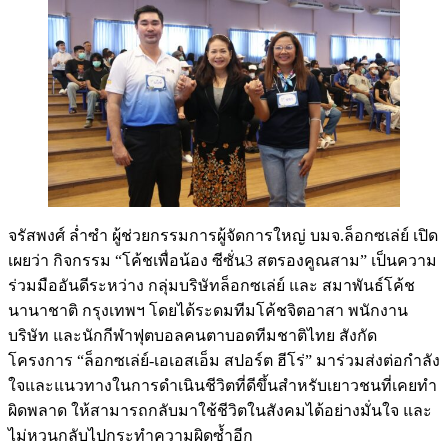
จรัสพงศ์ ล่ำซำ ผู้ช่วยกรรมการผู้จัดการใหญ่ บมจ.ล็อกซเล่ย์ เปิด
เผยว่า กิจกรรม “โค้ชเพื่อน้อง ซีซั่น3 สตรองคูณสาม” เป็นความ
ร่วมมืออันดีระหว่าง กลุ่มบริษัทล็อกซเล่ย์ และ สมาพันธ์โค้ช
นานาชาติ กรุงเทพฯ โดยได้ระดมทีมโค้ชจิตอาสา พนักงาน
บริษัท และนักกีฬาฟุตบอลคนตาบอดทีมชาติไทย สังกัด
โครงการ “ล็อกซเล่ย์-เอเอสเอ็ม สปอร์ต ฮีโร่” มาร่วมส่งต่อกำลัง
ใจและแนวทางในการดำเนินชีวิตที่ดีขึ้นสำหรับเยาวชนที่เคยทำ
ผิดพลาด ให้สามารถกลับมาใช้ชีวิตในสังคมได้อย่างมั่นใจ และ
ไม่หวนกลับไปกระทำความผิดซ้ำอีก