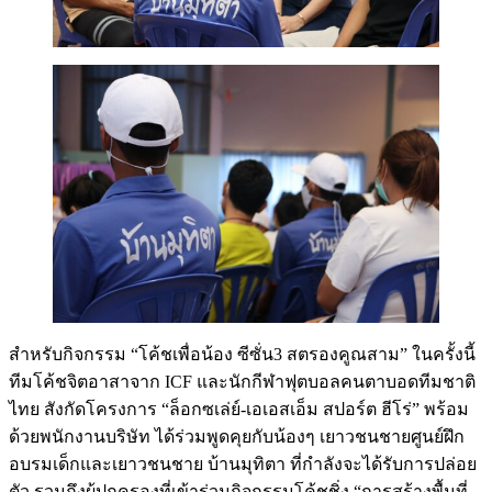
สำหรับกิจกรรม “โค้ชเพื่อน้อง ซีซั่น3 สตรองคูณสาม” ในครั้งนี้
ทีมโค้ชจิตอาสาจาก ICF และนักกีฬาฟุตบอลคนตาบอดทีมชาติ
ไทย สังกัดโครงการ “ล็อกซเล่ย์-เอเอสเอ็ม สปอร์ต ฮีโร่” พร้อม
ด้วยพนักงานบริษัท ได้ร่วมพูดคุยกับน้องๆ เยาวชนชายศูนย์ฝึก
อบรมเด็กและเยาวชนชาย บ้านมุทิตา ที่กำลังจะได้รับการปล่อย
ตัว รวมถึงผู้ปกครองที่เข้าร่วมกิจกรรมโค้ชชิ่ง “การสร้างพื้นที่