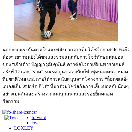
นอกจากแรงบันดาลใจและพลังบวกจากทีมโค้ชจิตอาสาICFแล้ว
น้องๆ เยาวชนยังได้ชมและร่วมสนุกกับการโชว์ทักษะฟุตบอล
ของ “เจ้าเต๋า” ปัญญาวุฒิ คุพันธ์ ดาวซัลโวอาเซียนพาราเกมส์
ครั้งที่ 12 และ “ราม” รณรต ภู่นา สองนักกีฬาฟุตบอลคนตาบอด
ทีมชาติไทย และภายใต้การสนับสนุนจากโครงการ “ล็อกซเล่ย์-
เอเอสเอ็ม สปอร์ต ฮีโร่” ที่มาร่วมโชว์สกิลการเลี้ยงบอลกับน้องๆ
อย่างเป็นกันเอง สร้างความสนุกสนานและรอยยิ้มตลอด
กิจกรรม
csr
forward
love
LOXLEY