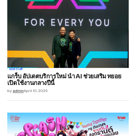
Required fields are marked
*
Comment
*
Your Name
*
NEWS
ไอที
แกร็บ อัปเดตบริการใหม่ นำ AI ช่วยเสริม ทยอย
Your E-mail
*
เปิดใช้งานกลางปีนี้
by
admin
April 10, 2025
Save my name, email, and website in this
browser for the next time I comment.
Submit Comment