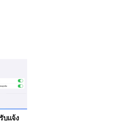
ับแจ้ง