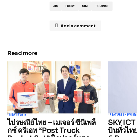
AIS
LUCKY
SIM
TOURIST
Add a comment
Read more
Your email address will not be publ
Comment
*
Your Name
*
NEWS
สื่อสาร
FEATURES
NEWS
สื่
ไปรษณีย์ไทย – เมเจอร์ ซีนีเพล็
SKY ICT 
Save my name, email, and websit
กซ์ ครีเอท “Post Truck
บินทั่วไ
this browser for the next time I
comment.