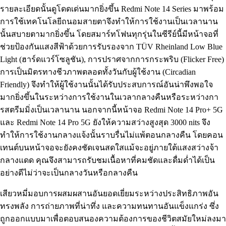
รายละเอียดนั้นดูโดดเด่นมากยิ่งขึ้น Redmi Note 14 Series มาพร้อม
การใช้เทคโนโลยีถนอมสายตาจึงทำให้การใช้งานเป็นเวลานาน
นั้นสบายตามากยิ่งขึ้น โดยสมาร์ทโฟนทุกรุ่นในซีรีย์นี้มีหน้าจอที่
ช่วยป้องกันแสงสีฟ้าด้วยการรับรองจาก TÜV Rheinland Low Blue
Light (ฮาร์ดแวร์โซลูชัน), การปราศจากการกระพริบ (Flicker Free)
การเป็นมิตรทางชีวภาพตลอดทั้งวันกับผู้ใช้งาน (Circadian
Friendly) จึงทำให้ผู้ใช้งานนั้นได้รับประสบการณ์อันน่าพึงพอใจ
มากยิ่งขึ้นในระหว่างการใช้งานในเวลากลางคืนหรือระหว่างกา
รสตรีมมิ่งเป็นเวลานาน นอกจากนี้หน้าจอ Redmi Note 14 Pro+ 5G
และ Redmi Note 14 Pro 5G ยังให้ความสว่างสูงสุด 3000 nits จึง
ทำให้การใช้งานกลางแจ้งนั้นราบรื่นไม่แพ้ตอนกลางคืน โดยคอน
เทนต์บนหน้าจอจะยังคงชัดเจนสดใสแม้จะอยู่ภายใต้แสงสว่างจ้า
กลางแดด คุณจึงสามารถรับชมเนื้อหาที่คมชัดและดื่มด่ำได้เป็น
อย่างดีไม่ว่าจะเป็นกลางวันหรือกลางคืน
เสียวหมี่มอบการผสมผสานอันยอดเยี่ยมระหว่างประสิทธิภาพอัน
ทรงพลัง การถ่ายภาพที่น่าทึ่ง และความทนทานอันแข็งแกร่ง ซึ่ง
ถูกออกแบบมาเพื่อตอบสนองความต้องการของชีวิตสมัยใหม่ลงมา