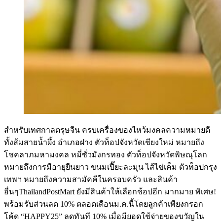
สำหรับเทศกาลตรุษจีน ครบเครื่องของไหว้มงคลความหมายดี
ทั้งส้มสายน้ำผึ้ง อำเภอฝาง ตัวท็อปจังหวัดเชียงใหม่ หมายถึง
โชคลาภมหามงคล หมี่ซั่วมังกรทอง ตัวท็อปจังหวัดพิษณุโลก
หมายถึงการมีอายุยืนยาว ขนมเปี๊ยะละมุน ไส้ไข่เค็ม ตัวท็อปกรุง
เทพฯ หมายถึงความสามัคคีในครอบครัว และสินค้า
อื่นๆThailandPostMart ยังมีสินค้าให้เลือกช้อปอีก มากมาย พิเศษ!
พร้อมรับส่วนลด 10% ตลอดเดือนม.ค.นี้โดยลูกค้าเพียงกรอก
โค้ด “HAPPY25” ลดทันที 10% เมื่อมียอดใช้จ่ายของขวัญใน