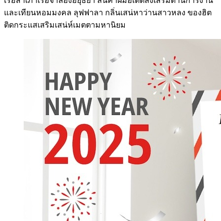
เรือสำเภาเรือจำลองอยุธยา สินค้าฝีมือเด็ดส่งเสริมด้านการงาน
และเทียนหอมมงคล ลุฟฟาลา กลิ่นเสน่หาว่านสาวหลง ของฮิต
ติดกระแสเสริมเสน่ห์เมตตามหานิยม