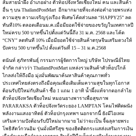
ส้มสายน้ำผึ้ง อำเภอฝาง ตัวท็อปจังหวัดเชียงใหม่ คน และสินค้า
อื่น ๆ บน ThailandPostMart อีกมากมายที่จะส่งต่อคำอวยพรแห่ง
ความสุข ความเจริญรุ่งเรือง พิเศษโค้ดส่วนลด “HAPPY25” ลด
ทันที10% ตลอดเดือนม.ค.เมื่อมียอดใช้จ่ายของขวัญในเทศกาลปี
ใหม่ครบ 500 บาทขึ้นไปตั้งแต่วันนี้ถึง 31 ม.ค. 2568 และโค้ด
“CNY” ลดทันที 10% เมื่อมียอดใช้จ่ายสินค้าตรุษจีนเสริมดวงให้
ปังครบ 500 บาทขึ้นไป ตั้งแต่วันที่ 15 – 31 ม.ค.2568
ดนันท์ สุภัทรพันธุ์ กรรมการผู้จัดการใหญ่ บริษัท ไปรษณีย์ไทย
จำกัด กล่าวว่า ThailandPostMart แหล่งรวมสินค้าตัวท็อปใกล้
ไกลส่งให้ถึงมือ มุ่งมั่นพัฒนาค้นหาสินค้าคุณภาพทั่ว
ประเทศไทยส่งตรงถึงมือคุณเพื่อเติมเต็มความสุขในทุกโอกาส
ต้อนรับปีใหม่กับสินค้า ซื้อ 1 แถม 1 อาทิ น้ำผึ้งแท้จากดอกลำไย
ตัวท็อปจังหวัดเชียงใหม่ หมอนยางพาราเพื่อสุขภาพ
PARARAKSA ตัวท็อปจังหวัดระยอง LAMPTAN โคมไฟติดผนัง
พลังงานแสงอาทิตย์ ตัวท็อปกรุงเทพฯ นอกจากนี้ ยังมีไอเทม
เสริมความปังต้อนรับปีใหม่มากมาย ไม่ว่าจะเป็น จี้ฉลุลายพระ
โพธิสัตว์กวนอิม รุ่นมั่งมีศรีสุข ของฮิตติดกระแสส่งเสริมการเงิน