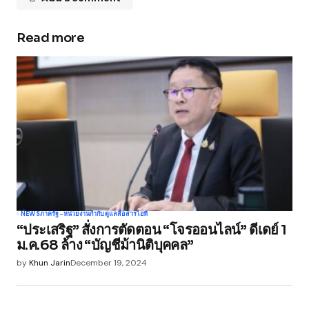
Read more
Your email address will not be published.
Required fields are marked
*
Comment
*
Your Name
*
NEWS
ภาครัฐ-หน่วยงานกำกับดูแล
สื่อสาร
ไอที
“ประเสริฐ” สั่งการตัดตอน “โจรออนไลน์” ดีเดย์ 1
Your E-mail
*
ม.ค.68 ล้าง “บัญชีม้านิติบุคคล”
by
Khun Jarin
December 19, 2024
Save my name, email, and website in this
browser for the next time I comment.