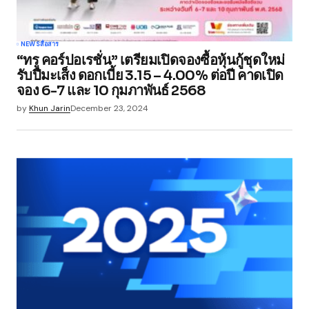
Your Name
*
NEWS
สื่อสาร
“ทรู คอร์ปอเรชั่น” เตรียมเปิดจองซื้อหุ้นกู้ชุดใหม่
Your E-mail
*
รับปีมะเส็ง ดอกเบี้ย 3.15 – 4.00% ต่อปี คาดเปิด
จอง 6-7 และ 10 กุมภาพันธ์ 2568
Save my name, email, and website in this
by
Khun Jarin
December 23, 2024
browser for the next time I comment.
Submit Comment