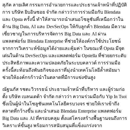
สุภัค ลายเลิศ กรรมการอำนวยการและประธานเจ้าหน้าที่ปฏิบัติ
การ บริษัท ยิบอินซอย จำกัด กล่าวว่าการร่วมมือกับ Blendata
และ Opsta ครั้งนี้ ทำให้สามารถนำเสนอโซลูชันที่เหนือกว่าใน
ด้าน Big Data, AI และ DevSecOps ให้กับลูกค้า Blendata มีความ
เชี่ยวชาญในการบริหารจัดการ Big Data และ AI ผ่าน
แพลตฟอร์ม Blendata Enterprise ที่ช่วยให้องค์กรใช้ประโยชน์
จากการวิเคราะห์ข้อมูลได้ง่ายและคุ้มค่า ในขณะที่ Opsta มีจุด
เด่นในด้าน DevSecOps และแพลตฟอร์ม Opstella ที่ช่วยยกระดับ
ประสิทธิภาพและความปลอดภัยในระบบคลาวด์ การร่วมมือ
ครั้งนี้สะท้อนถึงพันธกิจของเราที่มุ่งนำเทคโนโลยีล้ำสมัยมา
ช่วยให้องค์กรก้าวนำในตลาดที่มีการแข่งขันสูง
ณัฐนภัส รชตะวิวรรธน์ ประธานเจ้าหน้าที่บริหาร และผู้ร่วมก่อ
ตั้ง บริษัท เบลนเดต้า จำกัด กล่าวว่า ความร่วมมือกับ Yip In Tsoi
ซึ่งเป็นผู้นำในโซลูชันเทคโนโลยีครบวงจร ช่วยให้เราเข้าถึง
ตลาดที่กว้างขึ้น และนำเสนอ Blendata Enterprise แพลตฟอร์ม
Big Data และ AI ที่ครอบคลุม ตั้งแต่โครงสร้างพื้นฐานจนถึงการ
วิเคราะห์ขั้นสูง พร้อมการสนับสนุนที่แข็งแกร่งจาก