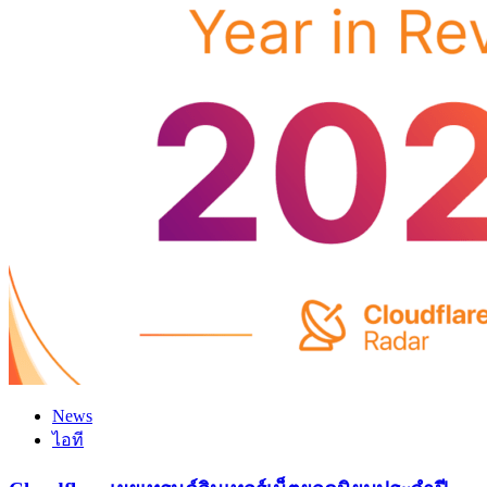
News
ไอที