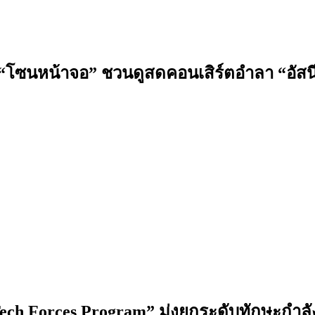
ด “โซนหน้าจอ” ชวนดูสดคอนเสิร์ตอำลา “อัสนี
ech Forces Program” มุ่งยกระดับทักษะกำลัง