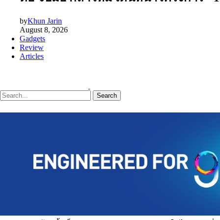
by
Khun Jarin
August 8, 2026
Gadgets
Review
Articles
Search