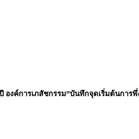
 ปี องค์การเภสัชกรรม”บันทึกจุดเริ่มต้นการ