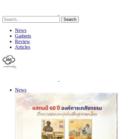
Search
News
Gadgets
Review
Articles
News