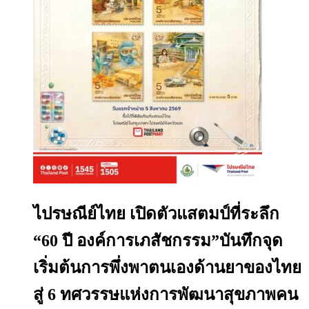
ไปรษณีย์ไทย เปิดตัวแสตมป์ที่ระลึก
“60 ปี องค์การเภสัชกรรม”บันทึกจุด
เริ่มต้นการพึ่งพาตนเองด้านยาของไทย
สู่ 6 ทศวรรษแห่งการพัฒนาสุขภาพคน