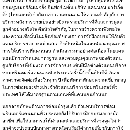
เนตรนรินทร์ จันทร์จรัสสุข ผู้อำนวยการอาวุโส กลุ่มผลิตภัณฑ์
คอนซูมเมอร์อิมเมจจิ้ง อินฟอร์เมชั่น บริษัท แคนนอน มาร์เก็ต
ติ้ง (ไทยแลนด์) จำกัด กล่าวว่าแคนนอน ให้ความสำคัญกับการ
บริการหลังการขายเป็นอย่างยิ่ง เพราะบริการที่ดีและการดูแล
ลูกค้าอย่างจริงใจ คือหัวใจสำคัญในการสร้างความพึงพอใจ
และความเชื่อมั่นในผลิตภัณฑ์ของเรา การจัดฝึกอบรมให้กับตัว
แทนบริการฯ อย่างสม่ำเสมอ จึงเป็นหนึ่งในแผนพัฒนาคุณภาพ
การให้บริการที่แคนนอน ดำเนินการมาอย่างต่อเนื่อง โดยแคน
นอนมีการกำหนดมาตรฐาน และควบคุมคุณภาพของตัวแทน
ศูนย์บริการที่เข้มงวด การจัดการแข่งขันฝีมือช่างตัวแทนบริการ
ซ่อมพรินเตอร์แคนนอนทั่วประเทศครั้งนี้จัดขึ้นเป็นปีที่ 2และ
คาดว่าจะจัดต่อเนื่องในทุกๆ ปี เพื่อพัฒนาทักษะความเชี่ยวชาญ
ในการซ่อมของช่างประจำตัวแทนบริการซ่อมพรินเตอร์ทั่ว
ประเทศ ให้ได้มาตรฐานตามเกณฑ์ที่แคนนอนกำหนด
นอกจากทักษะด้านการซ่อมบำรุงแล้ว ตัวแทนบริการซ่อม
พรินเตอร์แคนนอนทั่วประเทศยังได้รับการฝึกอบรมอย่างมือ
อาชีพ เพื่อให้สามารถให้คำแนะนำและบริการที่ตรงจุด ไม่ว่า
ลูกค้าจะประสบปัญหาทางเทคนิคหรือมีคำถามเกี่ยวกับการใช้