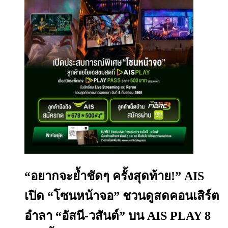
“อยากจะย้ำชัดๆ ครั้งสุดท้าย!” AIS
เปิด “โซนหน้าจอ” ชวนดูสดคอนเสิร์ต
อำลา “อัสนี-วสันต์” บน AIS PLAY 8