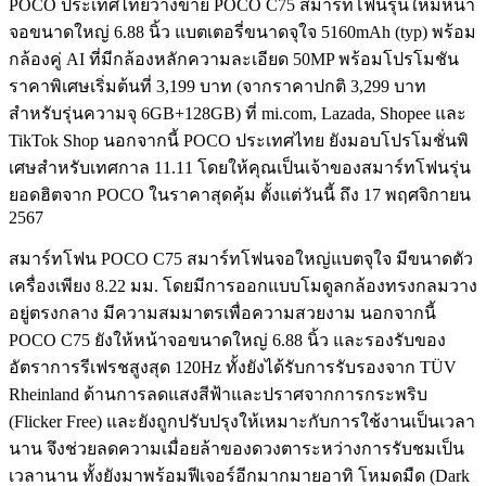
POCO ประเทศไทยวางขาย POCO C75 สมาร์ทโฟนรุ่นใหม่หน้า
จอขนาดใหญ่ 6.88 นิ้ว แบตเตอรี่ขนาดจุใจ 5160mAh (typ) พร้อม
กล้องคู่ AI ที่มีกล้องหลักความละเอียด 50MP พร้อมโปรโมชัน
ราคาพิเศษเริ่มต้นที่ 3,199 บาท (จากราคาปกติ 3,299 บาท
สำหรับรุ่นความจุ 6GB+128GB) ที่ mi.com, Lazada, Shopee และ
TikTok Shop นอกจากนี้ POCO ประเทศไทย ยังมอบโปรโมชั่นพิ
เศษสำหรับเทศกาล 11.11 โดยให้คุณเป็นเจ้าของสมาร์ทโฟนรุ่น
ยอดฮิตจาก POCO ในราคาสุดคุ้ม ตั้งแต่วันนี้ ถึง 17 พฤศจิกายน
2567
สมาร์ทโฟน POCO C75 สมาร์ทโฟนจอใหญ่แบตจุใจ มีขนาดตัว
เครื่องเพียง 8.22 มม. โดยมีการออกแบบโมดูลกล้องทรงกลมวาง
อยู่ตรงกลาง มีความสมมาตรเพื่อความสวยงาม นอกจากนี้
POCO C75 ยังให้หน้าจอขนาดใหญ่ 6.88 นิ้ว และรองรับของ
อัตราการรีเฟรชสูงสุด 120Hz ทั้งยังได้รับการรับรองจาก TÜV
Rheinland ด้านการลดแสงสีฟ้าและปราศจากการกระพริบ
(Flicker Free) และยังถูกปรับปรุงให้เหมาะกับการใช้งานเป็นเวลา
นาน จึงช่วยลดความเมื่อยล้าของดวงตาระหว่างการรับชมเป็น
เวลานาน ทั้งยังมาพร้อมฟีเจอร์อีกมากมายอาทิ โหมดมืด (Dark