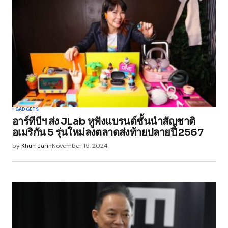
Required fields are marked
*
Comment
*
Your Name
*
GADGETS
อาร์ทีบีฯ ส่ง JLab หูฟังแบรนด์ชั้นนำสัญชาติ
Your E-mail
*
อเมริกัน 5 รุ่นใหม่ลงตลาดส่งท้ายปลายปี 2567
by
Khun Jarin
November 15, 2024
Save my name, email, and website in this
browser for the next time I comment.
Submit Comment