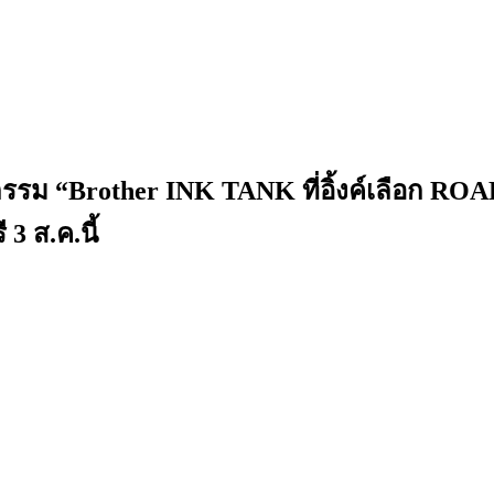
กรรม “Brother INK TANK ที่อิ้งค์เลือก R
 3 ส.ค.นี้