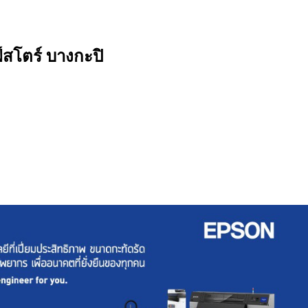
์สโตร์ บางกะปิ