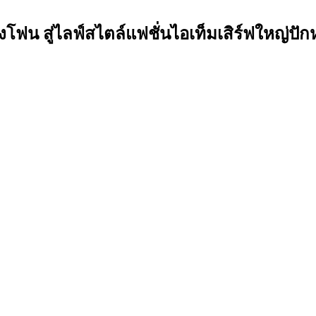
ฟน สู่ไลฟ์สไตล์แฟชั่นไอเท็มเสิร์ฟใหญ่ป