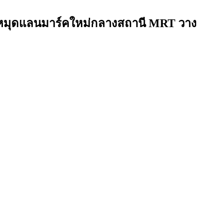
ักหมุดแลนมาร์คใหม่กลางสถานี MRT วาง