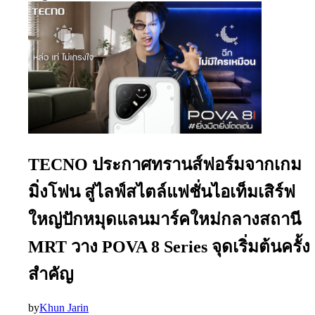
TECNO ประกาศทรานส์ฟอร์มจากเกม
มิ่งโฟน สู่ไลฟ์สไตล์แฟชั่นไอเท็มเสิร์ฟ
ใหญ่ปักหมุดแลนมาร์คใหม่กลางสถานี
MRT วาง POVA 8 Series จุดเริ่มต้นครั้ง
สำคัญ
by
Khun Jarin