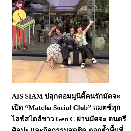
AIS SIAM ปลุกคอมมูนิตี้คนรักมัตจะ
เปิด “Matcha Social Club” แมตช์ทุก
ไลฟ์สไตล์ชาว Gen C ผ่านมัตจะ ดนตรี
ศิลปะ และกิจกรรมสุดชิค ตอกย้ำพื้นที่