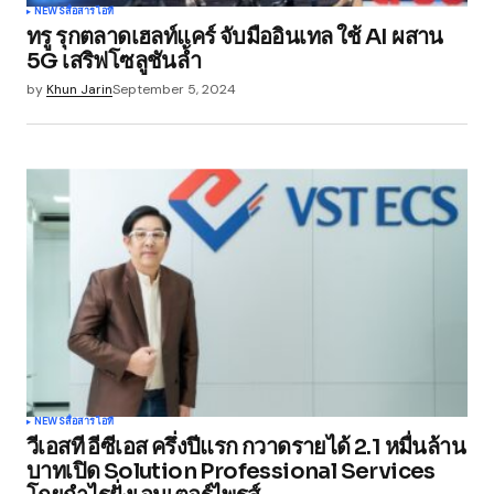
NEWS
สื่อสาร
ไอที
ทรู รุกตลาดเฮลท์แคร์ จับมืออินเทล ใช้ AI ผสาน
5G เสริฟโซลูชันล้ำ
by
Khun Jarin
September 5, 2024
NEWS
สื่อสาร
ไอที
วีเอสที อีซีเอส ครึ่งปีแรก กวาดรายได้ 2.1 หมื่นล้าน
บาทเปิด Solution Professional Services