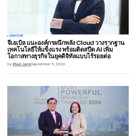
Your Name
*
NEWS
ไอที
จีเอเบิล แนะองค์กรผนึกพลัง Cloud วางรากฐาน
Your E-mail
*
เทคโนโลยีให้แข็งแรง พร้อมติดสปีด AI เพิ่ม
โอกาสทางธุรกิจในยุคดิจิทัลแบบไร้รอยต่อ
Save my name, email, and website in this
by
Khun Jarin
September 5, 2024
browser for the next time I comment.
Submit Comment