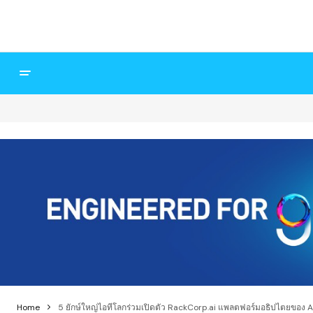
Home
5 ยักษ์ใหญ่ไอทีโลกร่วมเปิดตัว RackCorp.ai แพลตฟอร์มอธิปไตยของ A