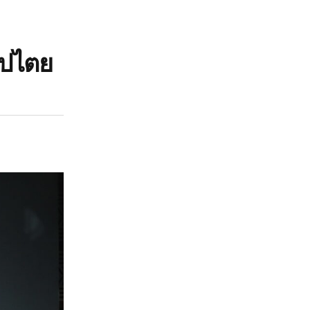
ิปไตย