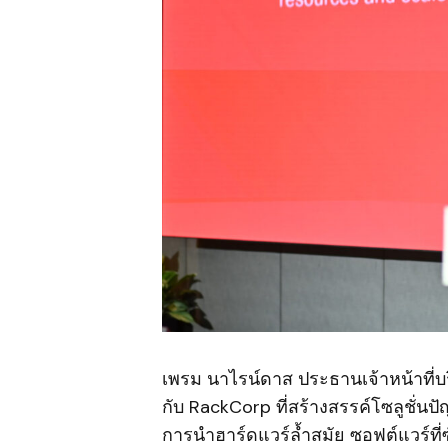
เพรม นาไรน์ดาส ประธานเจ้าหน้าที่บ
กับ RackCorp ที่สร้างสรรค์โซลูชั่
การนำฮาร์ดแวร์ล้ำสมัย ซอฟต์แวร์ที่ซ