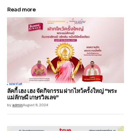
Read more
Your email address will not be published.
Required fields are marked
*
Comment
*
Your Name
*
NEWS
ไอที
ลัคกี้ เฮง เฮง จัดกิจกรรม ฝากไหว้ครั้งใหญ่ “พระ
Your E-mail
*
แม่ลักษมี เกษรวิลเลจ”
by
admin
August 8, 2024
Save my name, email, and website in this
browser for the next time I comment.