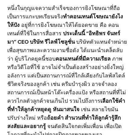
หนึ่งในกุญแจความสำเร็จของการยิงโฆษณาที่ถือ
เป็นการแกะบทเรียนจริง
ทำคอนเทนต์โฆษณายังไง
ให้ปัง
อยู่ที่การยิงโฆษณาให้ได้ยอดขาย คือ คอน
เทนต์ที่ใช้ในการสื่อสาร
ประเด็นนี้ “อิทธิพร จันทร์
มา” CEO บริษัท รีไลฟ์โซลูชั่น
บริษัทตัวแทนจำหน่าย
เพื่อสุขภาพและความงามชื่อดัง ได้แนะนำเคล็ดลับ
ว่า ผู้บริโภคยุคนี้ชอบ
คอนเทนต์ที่มีความเรียล
ภาพ
หรือวิดีโอที่ใช้ อาจไม่จำเป็นต้องสร้างอย่างยิ่งใหญ่
อลังการ แต่เป็นสถานการณ์ที่ใกล้เคียงกับไลฟ์สไตล์
ชีวิตจริงของลูกค้า เช่น ครีมบำรุงผิว อาจจำลอง
สถานการณ์เป็นหน้าโต๊ะเครื่องแป้ง หรือสถานที่ที่ไม่
ควรไกลตัวลูกค้าจนเกินไป รวมไปถึงการ
เลือกใช้คำ
ที่ทำให้ลูกค้าหยุดดู
หันมาสนใจ
เช่น สลายไขมัน
ปรับร่างใหม่ หรือ
ถ้อยคำ สำนวนที่ทำให้ลูกค้ารู้สึก
สงสัยและอยากรู้
จนตัดสินใจกดเพิ่มเพื่อน เพื่อเปิด
โอกาสที่จะนำไปสู่การปิดการขายของเรา