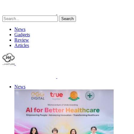
Search
News
Gadgets
Review
Articles
News