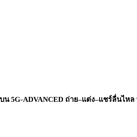
 บน 5G-ADVANCED ถ่าย–แต่ง–แชร์ลื่นไหล 