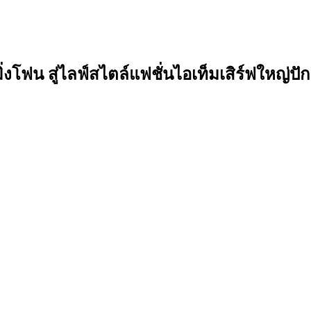
โฟน สู่ไลฟ์สไตล์แฟชั่นไอเท็มเสิร์ฟใหญ่