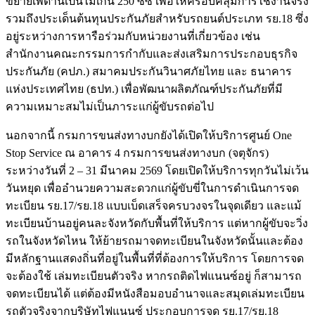
ขยายเพดานเป็นไม่เกิน 250 ซีซี เพื่อให้ครอบคลุมการใช้งานจริง
รวมถึงประเด็นต้นทุนประกันภัยสำหรับรถยนต์ประเภท รย.18 ซึ่ง
อยู่ระหว่างการหารือร่วมกับหน่วยงานที่เกี่ยวข้อง เช่น
สำนักงานคณะกรรมการกำกับและส่งเสริมการประกอบธุรกิจ
ประกันภัย (คปภ.) สมาคมประกันวินาศภัยไทย และ ธนาคาร
แห่งประเทศไทย (ธปท.) เพื่อพัฒนาผลิตภัณฑ์ประกันภัยที่มี
ความเหมาะสมไม่เป็นภาระแก่ผู้ขับรถต่อไป
นอกจากนี้ กรมการขนส่งทางบกยังได้เปิดให้บริการศูนย์ One
Stop Service ณ อาคาร 4 กรมการขนส่งทางบก (จตุจักร)
ระหว่างวันที่ 2 – 31 มีนาคม 2569 โดยเปิดให้บริการทุกวันไม่เว้น
วันหยุด เพื่ออำนวยความสะดวกแก่ผู้ขับขี่ในการดำเนินการจด
ทะเบียน รย.17/รย.18 แบบเบ็ดเสร็จครบวงจรในจุดเดียว และแม้
ทะเบียนบ้านอยู่คนละจังหวัดกับพื้นที่ให้บริการ แต่หากผู้ขับจะวิ่ง
รถในจังหวัดไหน ให้ย้ายรถมาจดทะเบียนในจังหวัดนั้นและต้อง
มีหลักฐานแสดงถิ่นที่อยู่ในพื้นที่ที่ต้องการให้บริการ โดยการจด
จะต้องใช้ เล่มทะเบียนตัวจริง หากรถติดไฟแนนซ์อยู่ ก็สามารถ
จดทะเบียนได้ แต่ต้องมีหนังสือมอบอำนาจและสมุดเล่มทะเบียน
รถตัวจริงจากบริษัทไฟแนนซ์ ประกอบการจด รย.17/รย.18