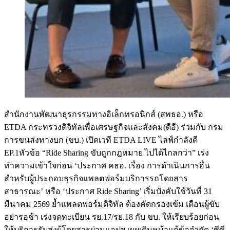
สำนักงานพัฒนาธุรกรรมทางอิเล็กทรอนิกส์ (สพธอ.) หรือ
ETDA กระทรวงดิจิทัลเพื่อเศรษฐกิจและสังคม(ดีอี) ร่วมกับ กรม
การขนส่งทางบก (ขบ.) เปิดเวที ETDA LIVE ไลฟ์กำลังดี
EP.1หัวข้อ “Ride Sharing ขับถูกกฎหมาย ไปได้ไกลกว่า” เร่ง
ทำความเข้าใจก่อน ‘ประกาศ คธอ. เรื่อง การดำเนินการอื่น
สำหรับผู้ประกอบธุรกิจแพลตฟอร์มบริการรถโดยสาร
สาธารณะ’ หรือ ‘ประกาศ Ride Sharing’ เริ่มบังคับใช้วันที่ 31
มีนาคม 2569 ย้ำแพลตฟอร์มดิจิทัล ต้องคัดกรองเข้ม เตือนผู้ขับ
อย่ารอช้า เร่งจดทะเบียน รย.17/รย.18 กับ ขบ. ให้เรียบร้อยก่อน
ให้บริการรับส่งผู้โดยสารผ่านแอปฯ เผยเดินหน้าแก้ข้อจำกัด ‘ซีซี