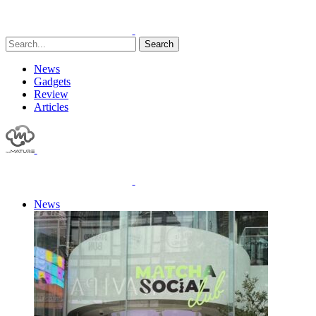
Search
News
Gadgets
Review
Articles
News