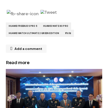
HUAWEI FREEBUDS PRO 5
HUAWEI MATE 80 PRO
HUAWEI WATCH ULTIMATE 2 GREEN EDITION
หัวเว่ย
Add a comment
Read more
Your email address will not be published.
Required fields are marked
*
Comment
*