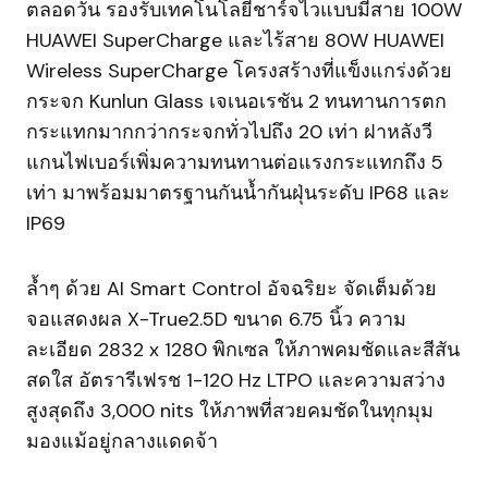
ตลอดวัน รองรับเทคโนโลยีชาร์จไวแบบมีสาย 100W
HUAWEI SuperCharge และไร้สาย 80W HUAWEI
Wireless SuperCharge โครงสร้างที่แข็งแกร่งด้วย
กระจก Kunlun Glass เจเนอเรชัน 2 ทนทานการตก
กระแทกมากกว่ากระจกทั่วไปถึง 20 เท่า ฝาหลังวี
แกนไฟเบอร์เพิ่มความทนทานต่อแรงกระแทกถึง 5
เท่า มาพร้อมมาตรฐานกันน้ำกันฝุ่นระดับ IP68 และ
IP69
ล้ำๆ ด้วย AI Smart Control อัจฉริยะ จัดเต็มด้วย
จอแสดงผล X-True2.5D ขนาด 6.75 นิ้ว ความ
ละเอียด 2832 x 1280 พิกเซล ให้ภาพคมชัดและสีสัน
สดใส อัตรารีเฟรช 1-120 Hz LTPO และความสว่าง
สูงสุดถึง 3,000 nits ให้ภาพที่สวยคมชัดในทุกมุม
มองแม้อยู่กลางแดดจ้า