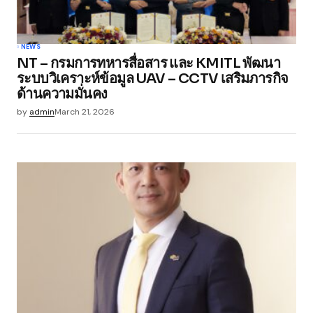
Your Name
*
NEWS
NT – กรมการทหารสื่อสาร และ KMITL พัฒนา
Your E-mail
*
ระบบวิเคราะห์ข้อมูล UAV – CCTV เสริมภารกิจ
ด้านความมั่นคง
Save my name, email, and website in this
by
admin
March 21, 2026
browser for the next time I comment.
Submit Comment