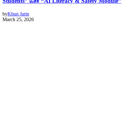
Students” และ “AI Literacy & Safety Module”
by
Khun Jarin
March 25, 2026