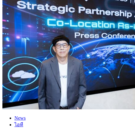
News
ไอที