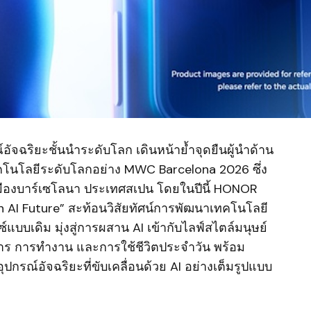
อัจฉริยะชั้นนำระดับโลก เดินหน้าย้ำจุดยืนผู้นำด้าน
คโนโลยีระดับโลกอย่าง MWC Barcelona 2026 ซึ่ง
 เมืองบาร์เซโลนา ประเทศสเปน โดยในปีนี้ HONOR
n AI Future” สะท้อนวิสัยทัศน์การพัฒนาเทคโนโลยี
์แบบเดิม มุ่งสู่การผสาน AI เข้ากับไลฟ์สไตล์มนุษย์
อสาร การทำงาน และการใช้ชีวิตประจำวัน พร้อม
รณ์อัจฉริยะที่ขับเคลื่อนด้วย AI อย่างเต็มรูปแบบ