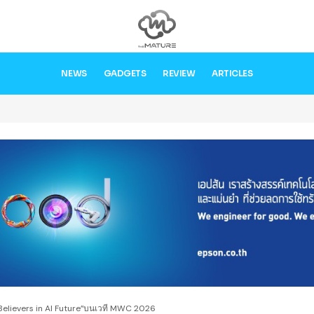
NEWS
GADGETS
REVIEW
ARTICLES
Believers in AI Future”บนเวที MWC 2026