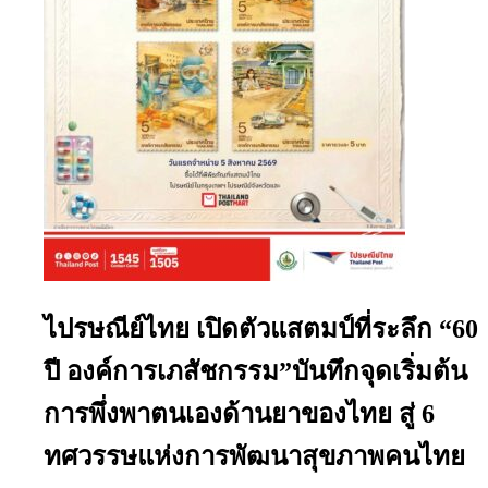
ไปรษณีย์ไทย เปิดตัวแสตมป์ที่ระลึก “60
ปี องค์การเภสัชกรรม”บันทึกจุดเริ่มต้น
การพึ่งพาตนเองด้านยาของไทย สู่ 6
ทศวรรษแห่งการพัฒนาสุขภาพคนไทย