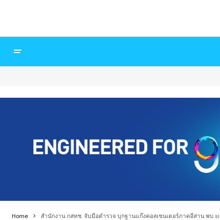
Home
สำนักงาน กสทช. จับมือตำรวจ บุกฐานแก๊งคอลเซนเตอร์ภาคอีสาน พบ 