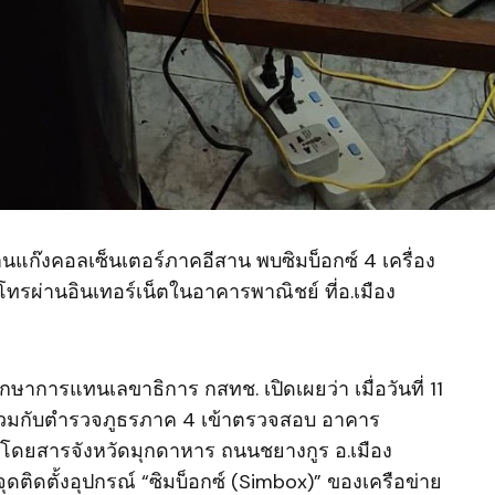
ก๊งคอลเซ็นเตอร์ภาคอีสาน พบซิมบ็อกซ์ 4 เครื่อง
ทรผ่านอินเทอร์เน็ตในอาคารพาณิชย์ ที่อ.เมือง
รักษาการแทนเลขาธิการ กสทช. เปิดเผยว่า เมื่อวันที่ 11
ร่วมกับตำรวจภูธรภาค 4 เข้าตรวจสอบ อาคาร
ู้โดยสารจังหวัดมุกดาหาร ถนนชยางกูร อ.เมือง
ุดติดตั้งอุปกรณ์ “ซิมบ็อกซ์ (Simbox)” ของเครือข่าย