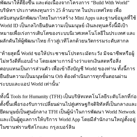
พัฒนาให้ดียิ่งขึ้น และต่อเนื่องจากโครงการ “Build With World”
บริษัทฯ ประกาศลงทุนกว่า 25 ล้านบาท ในประเทศไทย เพื่อ
สนับสนุนนักพัฒนาไทยในการสร้าง Mini Apps และฐานข้อมูลที่ใช้
World ID เป็นกลไกยืนยันความเป็นมนุษย์ เงินลงทุนครั้งนี้มีเป้า
หมายเพื่อเร่งการเติบโตของระบบนิเวศเทคโนโลยีในประเทศ และ
ผลักดันให้ผู้พัฒนาไทย ก้าวสู่เวทีโลกด้วยนวัตกรรมระดับสากล
‘ท้ายสุดนี้ World ขอให้ประชาชนโปรดระมัดระวัง มิจฉาชีพหรือผู้
ไม่หวังดีที่แอบอ้าง โดยเฉพาะการอ้างว่าแจกเงินสดหรือสิ่ง
ตอบแทนเป็นการส่วนตัว เพื่อเข้าถึงบัญชี World ของท่าน ทั้งนี้การ
ยืนยันความเป็นมนุษย์ผ่าน Orb ต้องดำเนินการทุกขั้นตอนผ่าน
ระบบและแอป World เท่านั้น’
ทั้งนี้ Tools for Humanity (TFH) เป็นบริษัทเทคโนโลยีระดับโลกที่ก่อ
ตั้งขึ้นเพื่อรองรับการเปลี่ยนผ่านไปสู่เศรษฐกิจดิจิทัลที่เป็นกลางและ
ยึดมนุษย์เป็นศูนย์กลาง TFH เป็นผู้นำในการพัฒนา World Network
และเป็นผู้ดูแลการให้บริการ World App โดยมีสำนักงานใหญ่ตั้งอยู่
ในซานฟรานซิสโกและ กรุงเบอร์ลิน