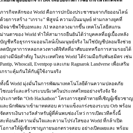
ภารกิจหลักของ World คือการปกป้องประชาชนจากภัยออนไลน์
ด้วยการสร้าง “เกราะ” พิสูจน์ ความเป็นมนุษย์ ท่ามกลางยุคที่
มิจฉาชีพใช้บอทและ AI หลอกลวงมากขึ้น เทคโนโลยีสแกน
ม่านตาของ World ทำให้สามารถยืนยันได้ว่าบุคคลที่อยู่เบื้องหลัง
บัญชีหรือธุรกรรมออนไลน์เป็นมนุษย์จริง ไม่ใช่บัญชีปลอมจึงช่วย
ลดปัญหาการหลอกลวงทางดิจิทัลที่อาศัยบอทหรือการสวมรอยได้
อย่างมีนัยสำคัญ ในประเทศไทย World ได้ร่วมมือกับพันธมิตร เช่น
Pantip, Whoscall, Eventpop และเกม Ragnarok Landverse เพื่อเสริม
เกราะคุ้มกันให้กับผู้ใช้งานจริง
ทั้งนี้ World มุ่งมั่นในการพัฒนาเทคโนโลยีด้านความปลอดภัย
ไซเบอร์และสร้างระบบนิเวศในประเทศไทยอย่างจริงจัง จึง
ประกาศจัด “Orb Hackathon” โครงการสุดท้าทายที่เชิญผู้เชี่ยวชาญ
และนักพัฒนาเข้ามาทดสอบ ความแข็งแกร่งของระบบ Orb พร้อม
จัดสรรเงินรางวัลสำหรับผู้ที่ค้นพบช่องโหว่ การเปิดเวทีครั้งนี้
สะท้อนถึงความมั่นใจและความโปร่งใสของ World ที่กล้าเปิด
โอกาสให้ผู้เชี่ยวชาญภายนอกตรวจสอบ อย่างเปิดเผยและ พร้อม