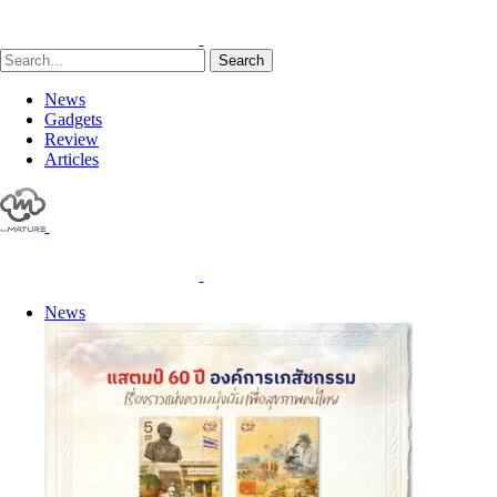
Search
News
Gadgets
Review
Articles
News