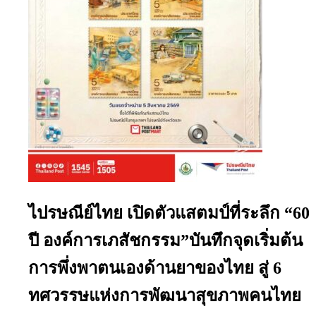
ไปรษณีย์ไทย เปิดตัวแสตมป์ที่ระลึก “60
ปี องค์การเภสัชกรรม”บันทึกจุดเริ่มต้น
การพึ่งพาตนเองด้านยาของไทย สู่ 6
ทศวรรษแห่งการพัฒนาสุขภาพคนไทย