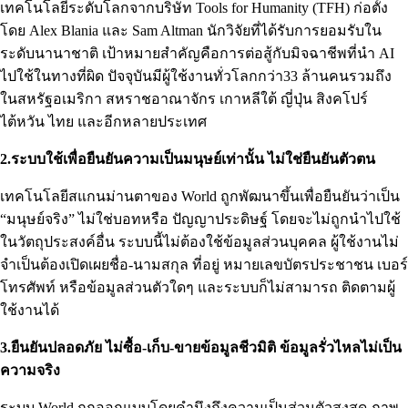
เทคโนโลยีระดับโลกจากบริษัท Tools for Humanity (TFH) ก่อตั้ง
โดย Alex Blania และ Sam Altman นักวิจัยที่ได้รับการยอมรับใน
ระดับนานาชาติ เป้าหมายสำคัญคือการต่อสู้กับมิจฉาชีพที่นำ AI
ไปใช้ในทางที่ผิด ปัจจุบันมีผู้ใช้งานทั่วโลกกว่า33 ล้านคนรวมถึง
ในสหรัฐอเมริกา สหราชอาณาจักร เกาหลีใต้ ญี่ปุ่น สิงคโปร์
ไต้หวัน ไทย และอีกหลายประเทศ
2.ระบบใช้เพื่อยืนยันความเป็นมนุษย์เท่านั้น ไม่ใช่ยืนยันตัวตน
เทคโนโลยีสแกนม่านตาของ World ถูกพัฒนาขึ้นเพื่อยืนยันว่าเป็น
“มนุษย์จริง” ไม่ใช่บอทหรือ ปัญญาประดิษฐ์ โดยจะไม่ถูกนำไปใช้
ในวัตถุประสงค์อื่น ระบบนี้ไม่ต้องใช้ข้อมูลส่วนบุคคล ผู้ใช้งานไม่
จำเป็นต้องเปิดเผยชื่อ-นามสกุล ที่อยู่ หมายเลขบัตรประชาชน เบอร์
โทรศัพท์ หรือข้อมูลส่วนตัวใดๆ และระบบก็ไม่สามารถ ติดตามผู้
ใช้งานได้
3.ยืนยันปลอดภัย ไม่ซื้อ-เก็บ-ขายข้อมูลชีวมิติ ข้อมูลรั่วไหลไม่เป็น
ความจริง
ระบบ World ถูกออกแบบโดยคำนึงถึงความเป็นส่วนตัวสูงสุด ภาพ