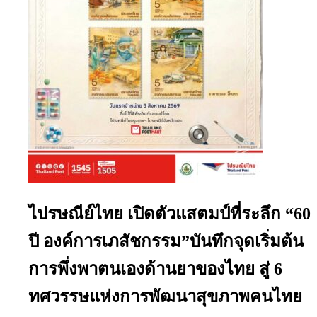
ไปรษณีย์ไทย เปิดตัวแสตมป์ที่ระลึก “60
ปี องค์การเภสัชกรรม”บันทึกจุดเริ่มต้น
การพึ่งพาตนเองด้านยาของไทย สู่ 6
ทศวรรษแห่งการพัฒนาสุขภาพคนไทย