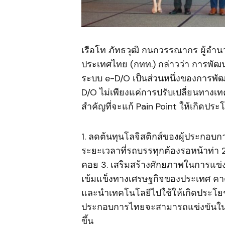
​เรือโท ภัทธวุฒิ กนกวรรณากร ผู้อำ
ประเทศไทย (กทท.) กล่าวว่า การพัฒนา
ระบบ e-D/O เป็นส่วนหนึ่งของการพัฒ
D/O ไม่เพียงแค่การปรับเปลี่ยนทางเ
สำคัญที่จะแก้ Pain Point ให้เกิดประ
1. ลดต้นทุนโลจิสติกส์ของผู้ประก
ระยะเวลาที่รถบรรทุกต้องรอหน้าท่า
คอย 3. เสริมสร้างศักยภาพในการแข่
เข้มแข็งทางเศรษฐกิจของประเทศ คาด
และนำเทคโนโลยีไปใช้ให้เกิดประโยชน์
ประกอบการไทยจะสามารถแข่งขันในต
ขึ้น