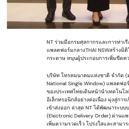
NT ร่วมมือกรมศุลกากรและการท่าเรื
แพลตฟอร์มกลางTHAI NSWสร้างมิติให
กระดาษ หนุนผู้ประกอบการเพิ่มขีด
​บริษัท โทรคมนาคมแห่งชาติ จำกัด (
National Single Window) แพลตฟอร์ม
ของประเทศไทยเดินหน้านำเทคโนโลยี
อิเล็กทรอนิกส์อย่างต่อเนื่อง มุ่งสู
เข้าส่งออก ล่าสุด NT ได้พัฒนาระบบบร
(Electronic Delivery Order) ผ่า
เพิ่มความรวดเร็ว โปร่งใสและสามา