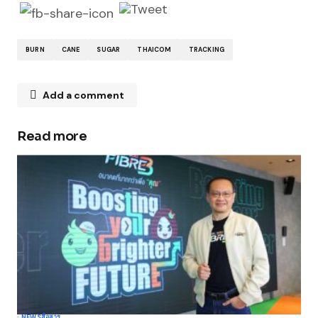
BURN
CANE
SUGAR
THAICOM
TRACKING
Add a comment
Read more
Your email address will not be published.
Required fields are marked
*
Comment
*
Your Name
*
NEWS
สื่อสาร