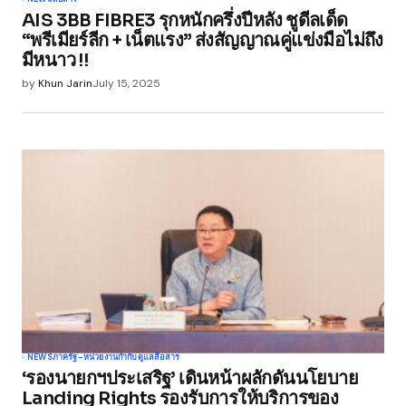
AIS 3BB FIBRE3 รุกหนักครึ่งปีหลัง ชูดีลเด็ด
Your E-mail
*
“พรีเมียร์ลีก + เน็ตแรง” ส่งสัญญาณคู่แข่งมือไม่ถึง
มีหนาว !!
Save my name, email, and website in this
by
Khun Jarin
July 15, 2025
browser for the next time I comment.
Submit Comment
NEWS
ภาครัฐ-หน่วยงานกำกับดูแล
สื่อสาร
‘รองนายกฯประเสริฐ’ เดินหน้าผลักดันนโยบาย
Landing Rights รองรับการให้บริการของ