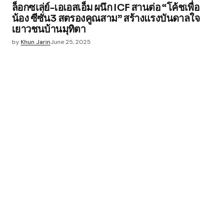
ล็อกซเล่ย์-เอเอสเอ็ม ผนึก ICF สานต่อ “โค้ชเพื่อ
น้อง ซีซั่น3 สตรองคูณสาม” สร้างแรงบันดาลใจ
เยาวชนบ้านมุทิตา
by
Khun Jarin
June 25, 2025