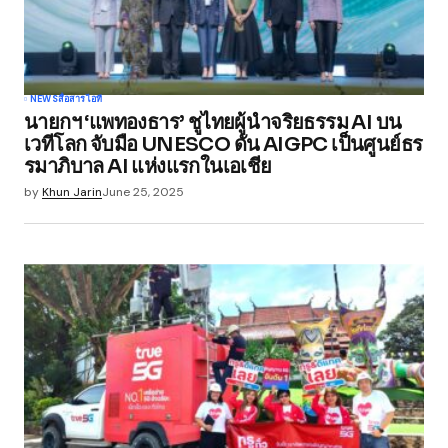
NEWS
สื่อสาร
ไอที
นายกฯ ‘แพทองธาร’ ชูไทยผู้นำจริยธรรม AI บน
เวทีโลก จับมือ UNESCO ดัน AIGPC เป็นศูนย์ธร
รมาภิบาล AI แห่งแรกในเอเชีย
by
Khun Jarin
June 25, 2025