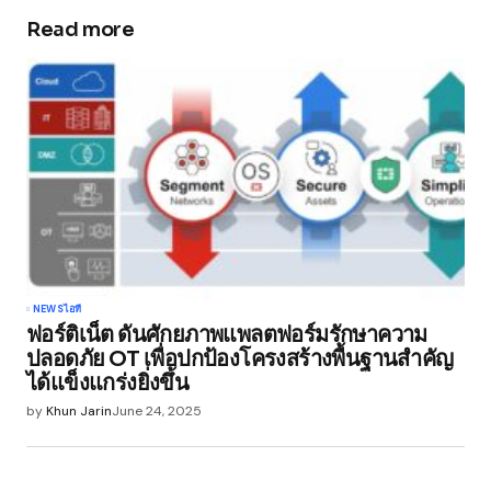
Read more
Your email address will not be published.
Required fields are marked
*
Comment
*
Your Name
*
NEWS
ไอที
ฟอร์ติเน็ต ดันศักยภาพแพลตฟอร์มรักษาความ
Your E-mail
*
ปลอดภัย OT เพื่อปกป้องโครงสร้างพื้นฐานสำคัญ
ได้แข็งแกร่งยิ่งขึ้น
Save my name, email, and website in this
by
Khun Jarin
June 24, 2025
browser for the next time I comment.
Submit Comment