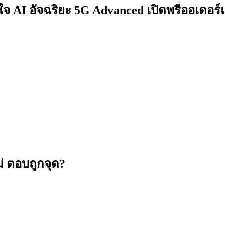
จ AI อัจฉริยะ 5G Advanced เปิดพรีออเดอร์
่ ตอบถูกจุด?