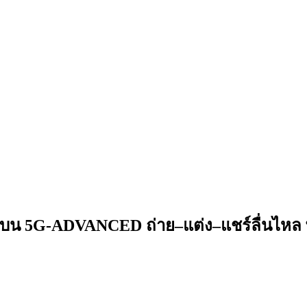
 บน 5G-ADVANCED ถ่าย–แต่ง–แชร์ลื่นไหล 