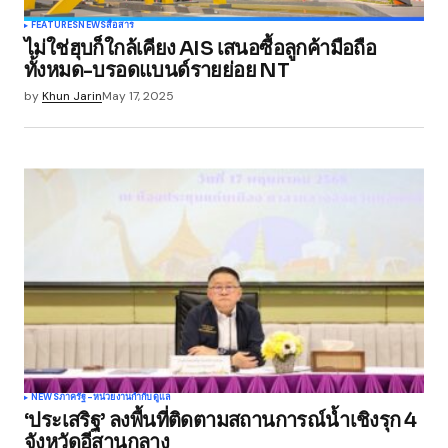
FEATURES
NEWS
สื่อสาร
ไม่ใช่ฮุบก็ใกล้เคียง AIS เสนอซื้อลูกค้ามือถือ
ทั้งหมด-บรอดแบนด์รายย่อย NT
by
Khun Jarin
May 17, 2025
NEWS
ภาครัฐ-หน่วยงานกำกับดูแล
‘ประเสริฐ’ ลงพื้นที่ติดตามสถานการณ์น้ำเชิงรุก 4
จังหวัดอีสานกลาง