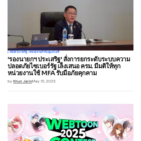
Comment
*
Your Name
*
NEWS
ภาครัฐ-หน่วยงานกำกับดูแล
ไอที
‘รองนายกฯ ประเสริฐ’ สั่งการยกระดับระบบความ
Your E-mail
*
ปลอดภัยไซเบอร์รัฐ เล็งเสนอ ครม. มีมติให้ทุก
หน่วยงานใช้ MFA รับมือภัยคุกคาม
Save my name, email, and website in this
by
Khun Jarin
May 15, 2025
browser for the next time I comment.
Submit Comment