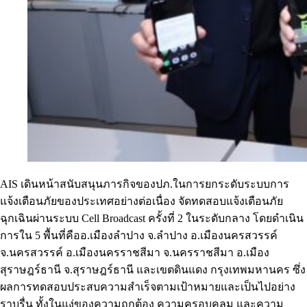
AIS เดินหน้าสนับสนุนภารกิจของปภ.ในการยกระดับระบบการ
แจ้งเตือนภัยของประเทศอย่างต่อเนื่อง จัดทดสอบแจ้งเตือนภัย
ฉุกเฉินผ่านระบบ Cell Broadcast ครั้งที่ 2 ในระดับกลาง โดยดำเนิน
การใน 5 พื้นที่คืออ.เมืองลำปาง จ.ลำปาง อ.เมืองนครสวรรค์
จ.นครสวรรค์ อ.เมืองนครราชสีมา จ.นครราชสีมา อ.เมือง
สุราษฎร์ธานี จ.สุราษฎร์ธานี และเขตดินแดง กรุงเทพมหานคร ซึ่ง
ผลการทดสอบประสบความสำเร็จตามเป้าหมายและเป็นไปอย่าง
ราบรื่น ทั้งในแง่ของความถูกต้อง ความครอบคลุม และความ