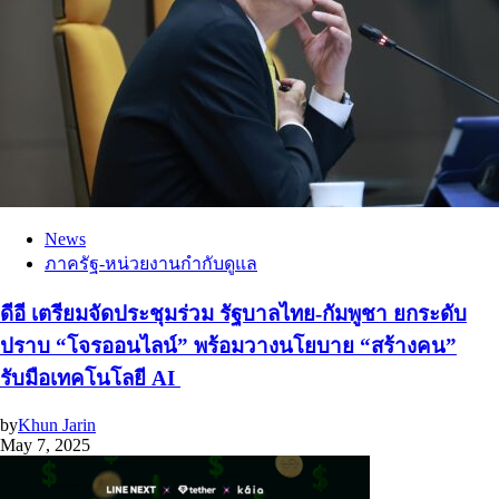
News
ภาครัฐ-หน่วยงานกำกับดูแล
ดีอี เตรียมจัดประชุมร่วม รัฐบาลไทย-กัมพูชา ยกระดับ
ปราบ “โจรออนไลน์” พร้อมวางนโยบาย “สร้างคน”
รับมือเทคโนโลยี AI
by
Khun Jarin
May 7, 2025