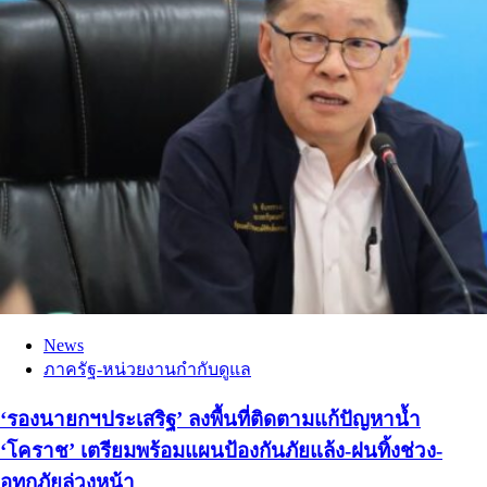
News
ภาครัฐ-หน่วยงานกำกับดูแล
‘รองนายกฯประเสริฐ’ ลงพื้นที่ติดตามแก้ปัญหาน้ำ
‘โคราช’ เตรียมพร้อมแผนป้องกันภัยแล้ง-ฝนทิ้งช่วง-
อุทกภัยล่วงหน้า