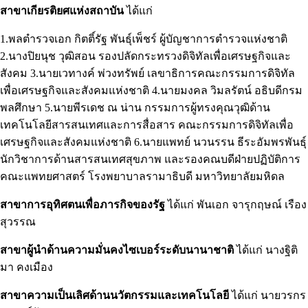
สาขาเกียรติยศแห่งสถาบัน
ได้แก่
1.พลตำรวจเอก กิตติ์รัฐ พันธุ์เพ็ชร์ ผู้บัญชาการตำรวจแห่งชาติ
2.นางปิยนุช วุฒิสอน รองปลัดกระทรวงดิจิทัลเพื่อเศรษฐกิจและ
สังคม 3.นายเวทางค์ พ่วงทรัพย์ เลขาธิการคณะกรรมการดิจิทัล
เพื่อเศรษฐกิจและสังคมแห่งชาติ 4.นายมงคล วิมลรัตน์ อธิบดีกรม
พลศึกษา 5.นายพีรเดช ณ น่าน กรรมการผู้ทรงคุณวุฒิด้าน
เทคโนโลยีสารสนเทศและการสื่อสาร คณะกรรมการดิจิทัลเพื่อ
เศรษฐกิจและสังคมแห่งชาติ 6.นายแพทย์ นวนรรน ธีระอัมพรพันธุ์
นักวิชาการด้านสารสนเทศสุขภาพ และรองคณบดีฝ่ายปฏิบัติการ
คณะแพทยศาสตร์ โรงพยาบาลรามาธิบดี มหาวิทยาลัยมหิดล
สาขาการอุทิศตนเพื่อภารกิจของรัฐ
ได้แก่ พันเอก จารุกฤษณ์ เรือง
สุวรรณ
สาขาผู้นำด้านความมั่นคงไซเบอร์ระดับนานาชาติ
ได้แก่ นางฐิติ
มา คงเมือง
สาขาความเป็นเลิศด้านนวัตกรรมและเทคโนโลยี
ได้แก่ นายวรกร