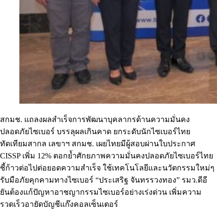
สกมช. แถลงผลสำเร็จการพัฒนาบุคลากรด้านความมั่นคง
ปลอดภัยไซเบอร์ บรรลุผลเกินคาด ยกระดับนักไซเบอร์ไทย
ทัดเทียมสากล เลขาฯ สกมช. เผยไทยมีผู้สอบผ่านใบประกาศ
CISSP เพิ่ม 12% ตอกย้ำศักยภาพความมั่นคงปลอดภัยไซเบอร์ไทย
ชี้ก้าวต่อไปต่อยอดความสำเร็จ ใช้เทคโนโลยีและนวัตกรรมใหม่ๆ
รับมือภัยคุกคามทางไซเบอร์ “ประเสริฐ จันทรรวงทอง” รมว.ดีอี
ยันต้องแก้ปัญหาอาชญากรรมไซเบอร์อย่างเร่งด่วน เพิ่มความ
รวดเร็วอายัดบัญชีแก๊งคอลเซ็นเตอร์