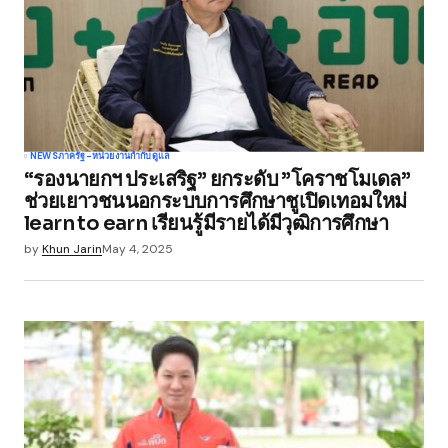
Comment
*
Your Name
*
NEWS
ภาครัฐ-หน่วยงานกำกับดูแล
“รองนายกฯ ประเสริฐ” ยกระดับ ”โคราชโมเดล”
Your E-mail
*
ช่วยเยาวชนนอกระบบการศึกษาชูเปิดเทอมใหม่
learn to earn เรียนรู้มีรายได้มีวุฒิการศึกษา
Save my name, email, and website in this
by
Khun Jarin
May 4, 2025
browser for the next time I comment.
Submit Comment