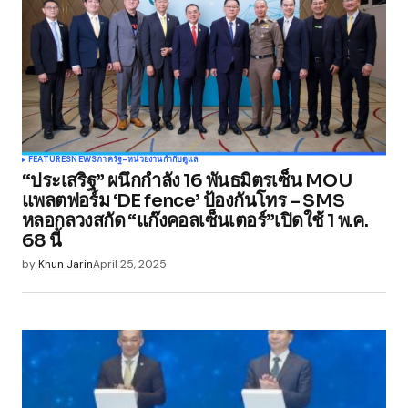
Comment
*
Your Name
*
FEATURES
NEWS
ภาครัฐ-หน่วยงานกำกับดูแล
“ประเสริฐ” ผนึกกำลัง 16 พันธมิตรเซ็น MOU
Your E-mail
*
แพลตฟอร์ม ‘DE fence’ ป้องกันโทร – SMS
หลอกลวงสกัด “แก๊งคอลเซ็นเตอร์”เปิดใช้ 1 พ.ค.
68 นี้
Save my name, email, and website in this
browser for the next time I comment.
by
Khun Jarin
April 25, 2025
Submit Comment