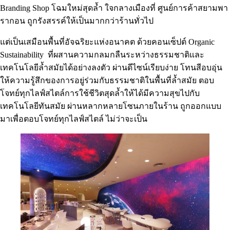
Branding Shop โฉมใหม่สุดล้ำ ใจกลางเมืองที่ ศูนย์การค้าสยามพา
รากอน ถูกรังสรรค์ให้เป็นมากกว่าร้านทั่วไป
แต่เป็นเสมือนพื้นที่อัจฉริยะแห่งอนาคต ด้วยคอนเซ็ปต์ Organic
Sustainability ที่ผสานความกลมกลืนระหว่างธรรมชาติและ
เทคโนโลยีล้ำสมัยได้อย่างลงตัว ผ่านดีไซน์เรียบง่าย โทนสีอบอุ่น
ให้ความรู้สึกของการอยู่ร่วมกับธรรมชาติในพื้นที่ล้ำสมัย ตอบ
โจทย์ทุกไลฟ์สไตล์การใช้ชีวิตสุดล้ำให้ได้มีความสุขไปกับ
เทคโนโลยีทันสมัย ผ่านหลากหลายโซนภายในร้าน ถูกออกแบบ
มาเพื่อตอบโจทย์ทุกไลฟ์สไตล์ ไม่ว่าจะเป็น