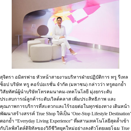
สุจิตรา อมิตรพ่าย หัวหน้าสายงานบริหารฝ่ายปฏิบัติการ ทรู รีเทล
ช็อป บริษัท ทรู คอร์ปอเรชั่น จำกัด (มหาชน) กล่าวว่า ทรูตอกย้ำ
วิสัยทัศน์ผู้นำบริษัทโทรคมนาคม-เทคโนโลยี มุ่งยกระดับ
ประสบการณ์ลูกค้าระดับเวิลด์คลาส เพิ่มประสิทธิภาพ และ
คุณภาพการบริการที่สะดวกและไร้รอยต่อในทุกช่องทาง เดินหน้า
พัฒนาสร้างสรรค์ True Shop ให้เป็น ‘One-Stop Lifestyle Destination’
ตอกย้ำ “Everyday Living Experience” ที่ผสานเทคโนโลยีสุดล้ำเข้า
กับไลฟ์สไตล์ดิจิทัลของวิถีชีวิตยุคใหม่อย่างลงตัวโดยเผยโฉม True