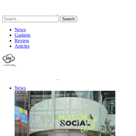
Search
News
Gadgets
Review
Articles
News