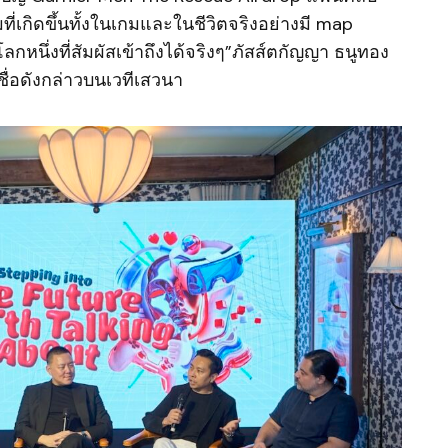
่เกิดขึ้นทั้งในเกมและในชีวิตจริงอย่างมี map
กหนึ่งที่สัมผัสเข้าถึงได้จริงๆ”ภัสส์ตกัญญา ธนูทอง
ื่อดังกล่าวบนเวทีเสวนา